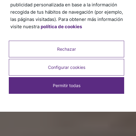
publicidad personalizada en base a la información
recogida de tus hábitos de navegación (por ejemplo,
Zócalos de EPS Atrim
las páginas visitadas). Para obtener más información
visite nuestra
política de cookies
Aportan estética y diseño a tus paredes y puertas
generando equilibrio y orden.
Rechazar
VER MÁS
Configurar cookies
Permitir todas