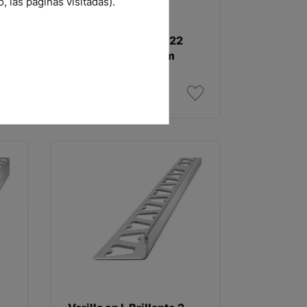
 las páginas visitadas).
Hongo Esmerilado 22
0
mm x 10 mm x 2,5 m
SKU: 2631