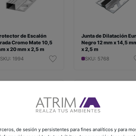
rotector de Escalón
Junta de Dilatación Eu
rada Cromo Mate 10,5
Negro 12 mm x 14,5 m
m x 20 mm x 2,5 m
x 2,5 m
SKU: 1994
SKU: 5768
rceros, de sesión y persistentes para fines analíticos y para mo