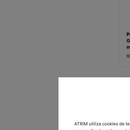
P
G
m
ATRIM utiliza cookies de te