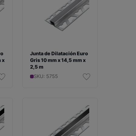
ro
Junta de Dilatación Euro
 x
Gris 10 mm x 14,5 mm x
2,5 m
SKU: 5755