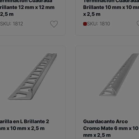
erminación Cuadrada
Terminación Cuadrada
rillante 12 mm x 12 mm
Brillante 10 mm x 10 
 2,5 m
x 2,5 m
SKU: 1812
SKU: 1810
arilla en L Brillante 2
Guardacanto Arco
m x 10 mm x 2,5 m
Cromo Mate 6 mm x 10
mm x 2,5 m