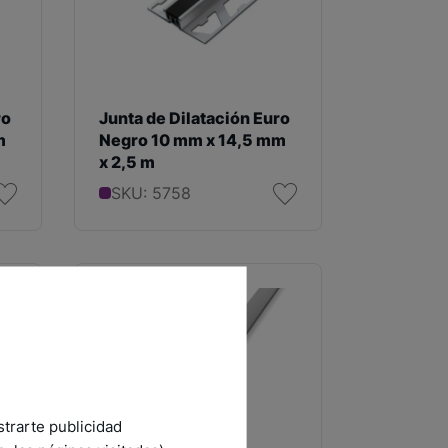
ro
Junta de Dilatación Euro
m
Negro 10 mm x 14,5 mm
x 2,5 m
SKU: 5758
strarte publicidad