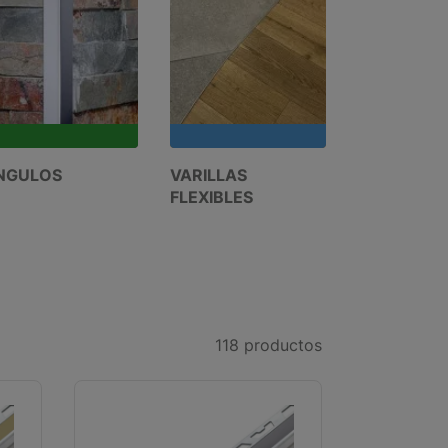
NGULOS
VARILLAS
PERFILES 
FLEXIBLES
PISOS
118
productos