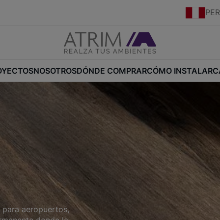
PE
OYECTOS
NOSOTROS
DÓNDE COMPRAR
CÓMO INSTALAR
C
s para aeropuertos,