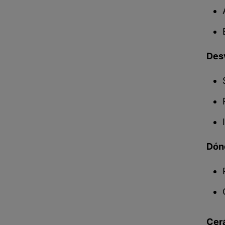
Des
Dón
Cer