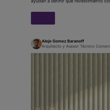
ayudan a definir qué revestimiento con
Alejo Gomez Baranoff
Arquitecto y Asesor Técnico Comerci