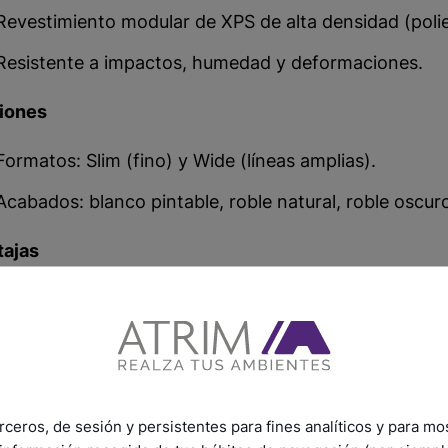
Revestimiento modular de XPS de alta densidad (polie
Resistente a impactos, humedad y deformaciones.
iones
Formatos: Slim (fino) y Wide (líneas amplias).
Acabados: blanco pintable, roble natural, roble oscuro
tajas
Liviano, fácil de instalar, reciclable.
Permite un acabado premium y rápido.
de usarlo
rceros, de sesión y persistentes para fines analíticos y para mo
Residencias de nivel alto.