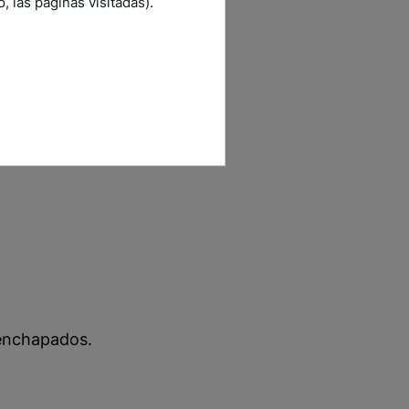
 las páginas visitadas).
 enchapados.