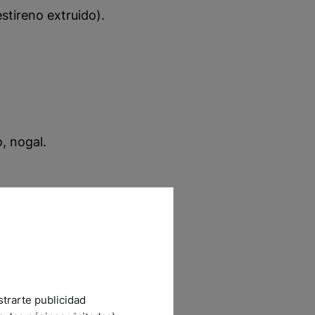
stireno extruido).
, nogal.
strarte publicidad