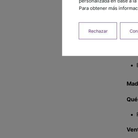
personalizada en base a la 
Para obtener más informaci
Con
Rechazar
Conf
Mad
Qué
Ven