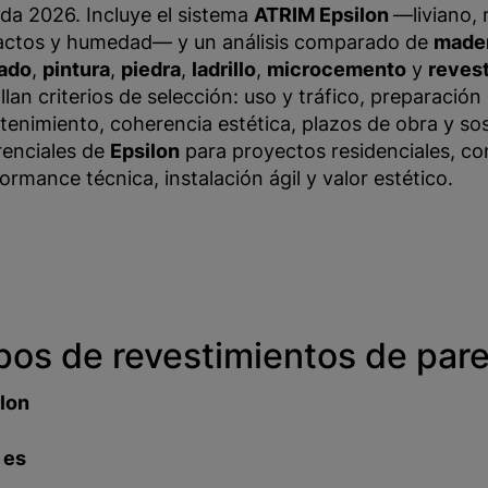
da 2026. Incluye el sistema
ATRIM Epsilon
—liviano, 
actos y humedad— y un análisis comparado de
made
tado
,
pintura
,
piedra
,
ladrillo
,
microcemento
y
reves
llan criterios de selección: uso y tráfico, preparación
enimiento, coherencia estética, plazos de obra y sos
renciales de
Epsilon
para proyectos residenciales, co
ormance técnica, instalación ágil y valor estético.
pos de revestimientos de pare
lon
 es