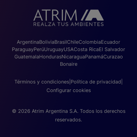
Argentina
Bolivia
Brasil
Chile
Colombia
Ecuador
Paraguay
Perú
Uruguay
USA
Costa Rica
El Salvador
Guatemala
Honduras
Nicaragua
Panamá
Curazao
Bonaire
Términos y condiciones
|
Política de privacidad
|
Configurar cookies
© 2026 Atrim Argentina S.A. Todos los derechos
reservados.