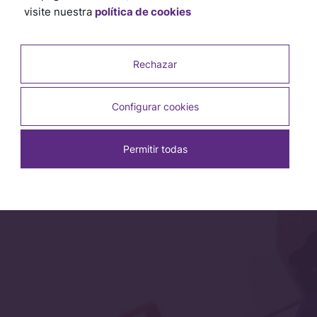
visite nuestra
política de cookies
- Sirven para trabajos profesionales y también para
quienes se animan a hacer mejoras en casa.
CONTACTANOS
Rechazar
Configurar cookies
Permitir todas