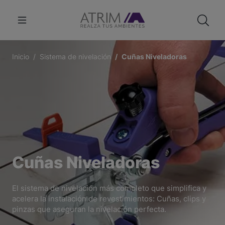
Inicio
Sistema de nivelación
Cuñas Niveladoras
Cuñas Niveladoras
El sistema de nivelación más completo que simplifica y
acelera la instalación de revestimientos: Cuñas, clips y
pinzas que aseguran la nivelación perfecta.