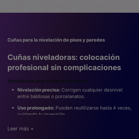
Cuñas para la nivelación de pisos y paredes
Cuñas niveladoras: colocación
profesional sin complicaciones
Ventajas de usar cuñas niveladoras
Nivelación precisa:
Corrigen cualquier desnivel
entre baldosas o porcelanatos.
Uso prolongado:
Pueden reutilizarse hasta 4 veces,
cuidando tu inversión.
Cuñas Nivelatop: rendimiento garantizado en cada
Mayor eficiencia
: Facilitan una instalación rápida y
Leer más +
proyecto
con acabados uniformes.