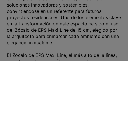
soluciones innovadoras y sostenibles,
convirtiéndose en un referente para futuros
proyectos residenciales. Uno de los elementos clave
en la transformación de este espacio ha sido el uso
del Zócalo de EPS Maxi Line de 15 cm, elegido por
la arquitecta para enmarcar cada ambiente con una
elegancia inigualable.
El Zócalo de EPS Maxi Line, el más alto de la línea,
no solo aporta una estética imponente, sino que
también potencia cada ambiente en Piso Aráoz. Con
su destacada altura de 15 cm, estos zócalos crean
una transición suave y refinada entre las paredes y
el suelo, elevando el diseño general del
departamento. La elección de @lys.arq de estos
zócalos para enmarcar el espacio no es casualidad;
su diseño robusto y su presencia llamativa
complementan perfectamente el estilo urbano y
moderno que caracteriza a Piso Aráoz.