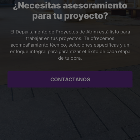
¿Necesitas asesoramiento
adaptar la solución tanto a viviendas como a proyectos
cuenta con
Perfil Step
, un perfil de aluminio diseñado
comerciales, edificios, oficinas y obras profesionales.
para formar cantos redondeados, proteger los bordes
para tu proyecto?
del peldaño y aportar mayor resistencia y durabilidad.
Es una solución práctica para mejorar la seguridad,
cuidar la terminación de la escalera y lograr un acabado
El Departamento de Proyectos de Atrim está listo para
más limpio y profesional.
trabajar en tus proyectos. Te ofrecemos
acompañamiento técnico, soluciones específicas y un
enfoque integral para garantizar el éxito de cada etapa
de tu obra.
CONTACTANOS