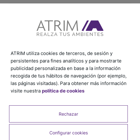
ATRIM utiliza cookies de terceros, de sesión y
persistentes para fines analíticos y para mostrarte
publicidad personalizada en base a la información
recogida de tus hábitos de navegación (por ejemplo,
Ángulo Irregular Cromo Mate 8,5 mm x 25 mm
las páginas visitadas). Para obtener más información
x 2,5 m
visite nuestra
política de cookies
SKU: 2363
Rechazar
Configurar cookies