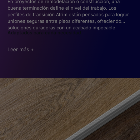
En proyectos de remodelación o construcción, una
buena terminación define el nivel del trabajo. Los
perfiles de transición Atrim están pensados para lograr
uniones seguras entre pisos diferentes, ofreciendo
soluciones duraderas con un acabado impecable.
Adaptados para cada necesidad
Pisos vinílicos, LVT y SPC
: permiten pasar de un
tipo de piso a otro de forma fluida, corrigiendo
Leer más +
desniveles leves y brindando protección a los
bordes.
¿Por qué confiar en Atrim?
Pisos flotantes y alfombras
: ideales para
compensar diferencias de grosor, aportando
Diseño con propósito
: estética moderna que se
continuidad visual y firmeza en la instalación.
integra en todo tipo de espacio.
Larga vida útil
: fabricados con materiales
resistentes al desgaste y al uso intenso.
Calidad visible desde el primer paso
Opciones variadas
: múltiples combinaciones de
colores y formatos para adaptarse al entorno.
Con los perfiles de transición Atrim, cada detalle suma
al conjunto. Pensados para profesionales que buscan