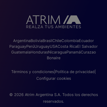
Argentina
Bolivia
Brasil
Chile
Colombia
Ecuador
Paraguay
Perú
Uruguay
USA
Costa Rica
El Salvador
Guatemala
Honduras
Nicaragua
Panamá
Curazao
Bonaire
Términos y condiciones
|
Política de privacidad
|
Configurar cookies
© 2026 Atrim Argentina S.A. Todos los derechos
reservados.