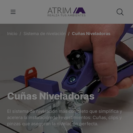
Inicio
Sistema de nivelación
Cuñas Niveladoras
Cuñas Niveladoras
El sistema de nivelación más completo que simplifica y
acelera la instalación de revestimientos: Cuñas, clips y
pinzas que aseguran la nivelación perfecta.