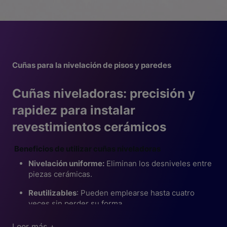
Cuñas para la nivelación de pisos y paredes
Cuñas niveladoras: precisión y
rapidez para instalar
revestimientos cerámicos
Beneficios de utilizar cuñas niveladoras
Nivelación uniforme:
Eliminan los desniveles entre
piezas cerámicas.
Reutilizables
: Pueden emplearse hasta cuatro
veces sin perder su forma.
Cuñas Nivelatop: la solución ideal para instaladores
Trabajo más rápido
: Reducen el tiempo de
Leer más +