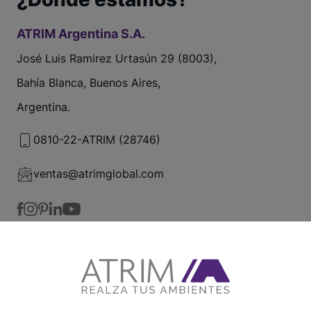
ATRIM Argentina S.A.
José Luis Ramirez Urtasún 29 (8003),
Bahía Blanca, Buenos Aires,
Argentina.
0810-22-ATRIM (28746)
ventas@atrimglobal.com