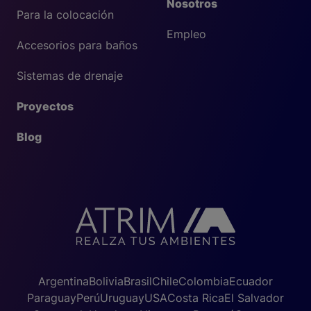
Nosotros
Para la colocación
Empleo
Accesorios para baños
Sistemas de drenaje
Proyectos
Blog
Argentina
Bolivia
Brasil
Chile
Colombia
Ecuador
Paraguay
Perú
Uruguay
USA
Costa Rica
El Salvador