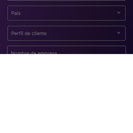
País
Perfil de cliente
He leído y acepto la
Política de privacidad
ENVIAR
#atrimglobal
#atrimrealzatusambientes