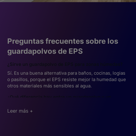
Preguntas frecuentes sobre los
guardapolvos de EPS
¿Sirve un guardapolvo de EPS para zonas húmedas?
Sí. Es una buena alternativa para baños, cocinas, logias
o pasillos, porque el EPS resiste mejor la humedad que
otros materiales más sensibles al agua.
¿Qué diferencia hay entre un guardapolvo y un
junquillo?
Leer más +
El guardapolvo se usa principalmente en la base del
muro, entre piso y pared. El junquillo suele utilizarse
para remates más pequeños, uniones o encuentros
donde se necesita una terminación más discreta.