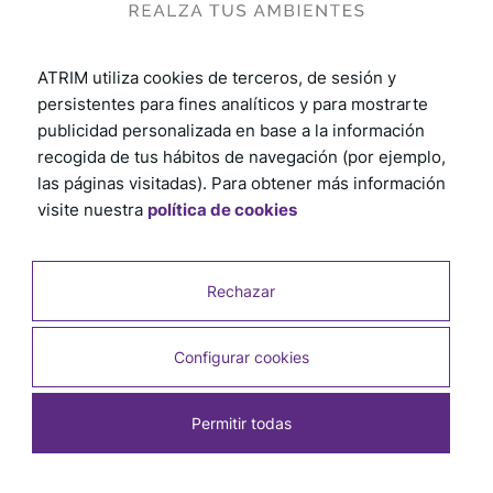
ATRIM utiliza cookies de terceros, de sesión y
persistentes para fines analíticos y para mostrarte
publicidad personalizada en base a la información
¡Únete a nuestro equipo!
recogida de tus hábitos de navegación (por ejemplo,
las páginas visitadas). Para obtener más información
Buscamos personas entusiastas que quieran crecer con
visite nuestra
política de cookies
nosotros. Descubre las oportunidades que tenemos
para tí.
Rechazar
Configurar cookies
ENVIA TU CURRÍCULUM
Permitir todas