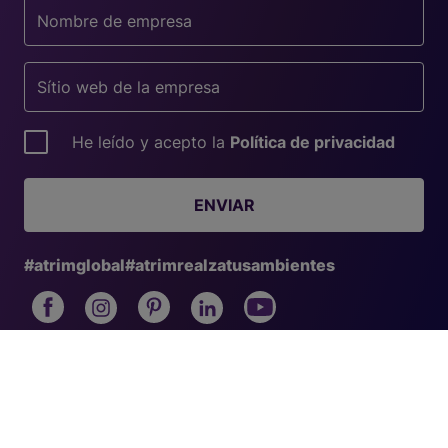
He leído y acepto la
Política de privacidad
ENVIAR
#atrimglobal
#atrimrealzatusambientes
Productos
Profesionales
Perfiles decorativos
Consejos de instalación