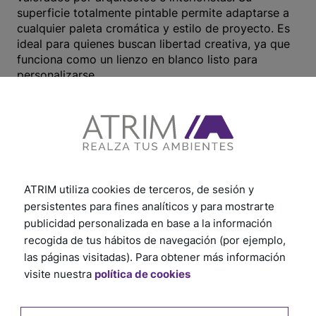
superficie totalmente pintable permite adaptarse a
cualquier paleta cromática y estilo de proyecto. Es
ideal para quienes buscan libertad creativa, ya que
funciona como un lienzo en blanco listo para
personalizarse.
Texturas madera
La madera ultra realista presente en los modelos
Square y Plain conecta con la tendencia global de lo
orgánico. Su textura aporta calidez y naturalidad sin
ATRIM utiliza cookies de terceros, de sesión y
las exigencias de mantenimiento que requieren los
persistentes para fines analíticos y para mostrarte
materiales naturales. Perfecto para ambientes de
publicidad personalizada en base a la información
inspiración nórdica, minimalista o industrial.
recogida de tus hábitos de navegación (por ejemplo,
las páginas visitadas). Para obtener más información
Cemento y visón
visite nuestra
política de cookies
Los tonos neutros como cemento y visón