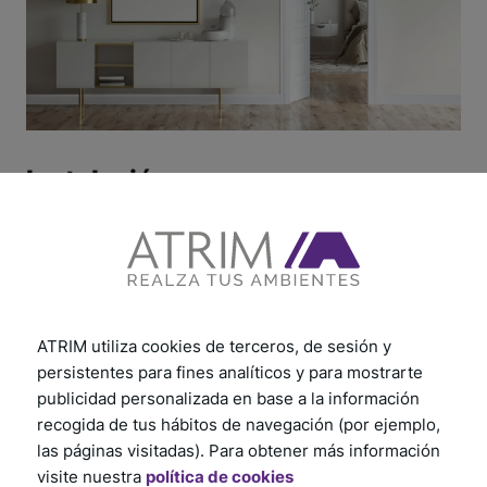
Instalación
Descubre cómo instalar nuestros productos paso a
paso. Explora los tutoriales desde la preparación
hasta el acabado final. Garantizamos que tendrás
todo lo necesario para una instalación sin
ATRIM utiliza cookies de terceros, de sesión y
complicaciones. Sigue los consejos prácticos y
persistentes para fines analíticos y para mostrarte
recomendaciones útiles, te aseguramos un proceso
publicidad personalizada en base a la información
rápido y eficiente.
recogida de tus hábitos de navegación (por ejemplo,
¡Haz clic aquí y comienza ahora!
las páginas visitadas). Para obtener más información
visite nuestra
política de cookies