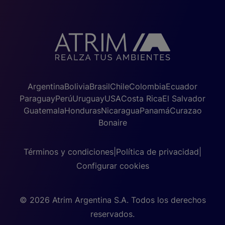
Argentina
Bolivia
Brasil
Chile
Colombia
Ecuador
Paraguay
Perú
Uruguay
USA
Costa Rica
El Salvador
Guatemala
Honduras
Nicaragua
Panamá
Curazao
Bonaire
Términos y condiciones
|
Política de privacidad
|
Configurar cookies
© 2026 Atrim Argentina S.A. Todos los derechos
reservados.