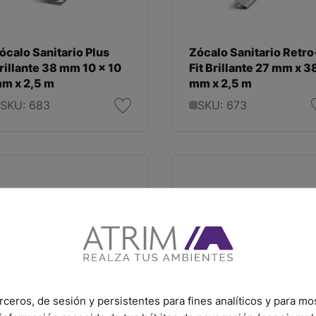
ócalo Sanitario Plus
Zócalo Sanitario Retro
rillante 38 mm 10 x 10
Fit Brillante 27 mm x 3
m x 2,5 m
mm x 2,5 m
SKU: 683
SKU: 673
rceros, de sesión y persistentes para fines analíticos y para mo