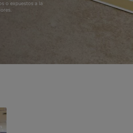
os o expuestos a la
iores.