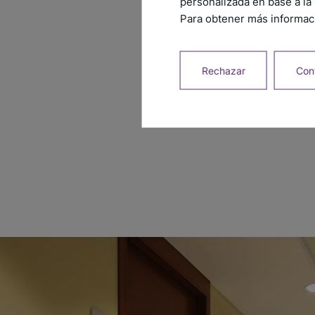
personalizada en base a la 
E
Para obtener más informaci
I
3
Rechazar
Conf