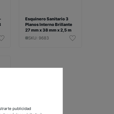
-
Esquinero Sanitario 3
8
Planos Interno Brillante
27 mm x 38 mm x 2,5 m
SKU: 9683
strarte publicidad