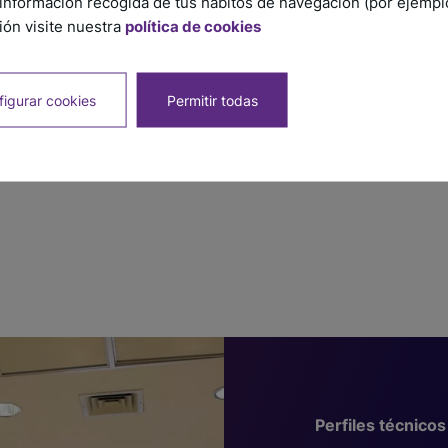
información recogida de tus hábitos de navegación (por ejemplo,
squinero Sanitario
Esquinero Sanitario
ón visite nuestra
política de cookies
nterno Brillante 27 mm x
Externo Brillante 27 
8 mm x 2,5 m
x 38 mm x 2,5 m
SKU: 8683
SKU: 6683
igurar cookies
Permitir todas
Perfiles técnicos