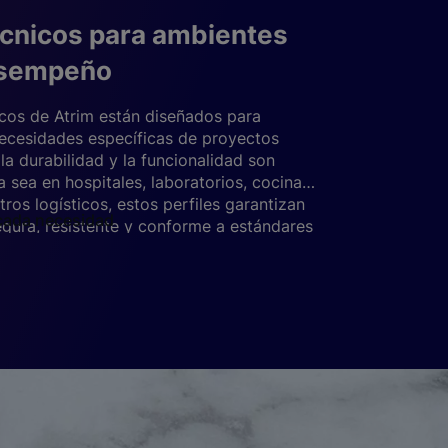
écnicos para ambientes
esempeño
icos de Atrim están diseñados para
necesidades específicas de proyectos
 la durabilidad y la funcionalidad son
 sea en hospitales, laboratorios, cocinas
tros logísticos, estos perfiles garantizan
cada necesidad
egura, resistente y conforme a estándares
énico sanitarios
: con diseño curvo que
ulación de suciedad y facilita la limpieza
os perfiles son ideales para espacios
e control sanitario. Fabricados en acero
 aluminio anodizado, resisten productos de
pales
nsiva, humedad constante y tráfico
 resistencia
: materiales técnicos que
intensivo sin deterioro.
latación
: evitan fisuras y deformaciones
 movimientos estructurales o cambios de
ción
: pensados para optimizar tiempos de