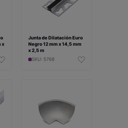
ro
Junta de Dilatación Euro
 x
Negro 12 mm x 14,5 mm
x 2,5 m
SKU: 5768