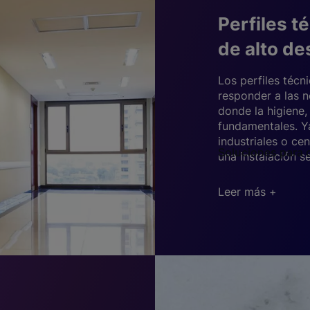
Perfiles t
de alto d
Los perfiles técn
responder a las 
donde la higiene,
fundamentales. Ya
industriales o cen
Soluciones para 
una instalación s
normativos.
Perfiles higi
evita la acum
Leer más +
profunda, est
donde se exig
inoxidable o
Beneficios princi
limpieza inte
elevado.
Durabilidad y
soportan uso 
Juntas de di
causadas por
Fácil instala