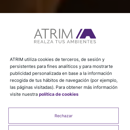
ATRIM utiliza cookies de terceros, de sesión y
persistentes para fines analíticos y para mostrarte
publicidad personalizada en base a la información
recogida de tus hábitos de navegación (por ejemplo,
Una solución para cada
las páginas visitadas). Para obtener más información
visite nuestra
política de cookies
proyecto
Descubre diferentes proyectos en los que en cada obra
Rechazar
se plasma diseño e innovación logrando la
personalización a través del uso de nuestros productos.