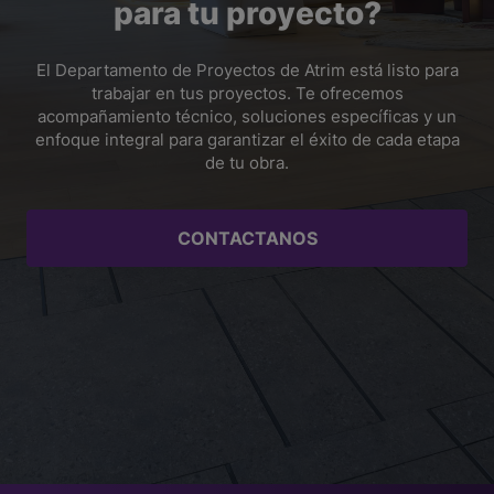
Sí, siempre que se elija el material adecuado. En zonas
para tu proyecto?
húmedas, cuartos fríos, cocinas industriales o áreas con
limpieza frecuente, conviene priorizar juntas resistentes
a la humedad, como aluminio o acero inoxidable, para
El Departamento de Proyectos de Atrim está listo para
asegurar mayor durabilidad y una mejor terminación.
trabajar en tus proyectos. Te ofrecemos
acompañamiento técnico, soluciones específicas y un
enfoque integral para garantizar el éxito de cada etapa
de tu obra.
CONTACTANOS