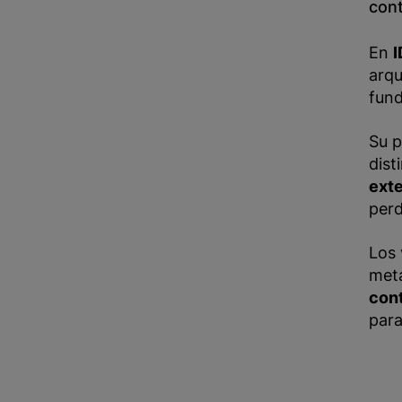
con
En
arqu
fund
Su p
dist
exte
perd
Los 
metá
cont
par