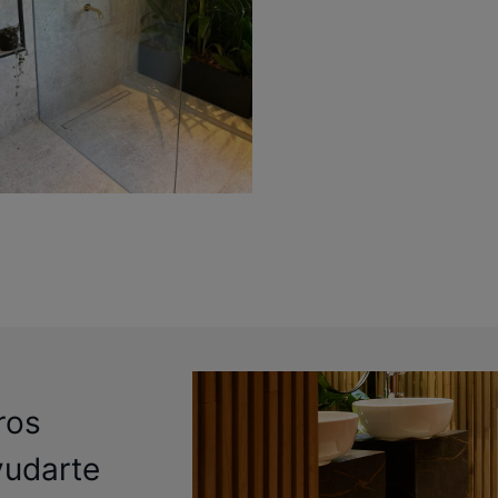
ros
yudarte