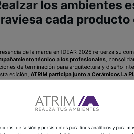
Realzar los ambientes es
traviesa cada producto
resencia de la marca en IDEAR 2025 refuerza su co
mpañamiento técnico a los profesionales
, consolida
ciones de terminación para arquitectura y diseño inter
sta edición,
ATRIM participa junto a Cerámicos La Pl
arte la misión de acercar productos de alto rendimi
rceros, de sesión y persistentes para fines analíticos y para mo