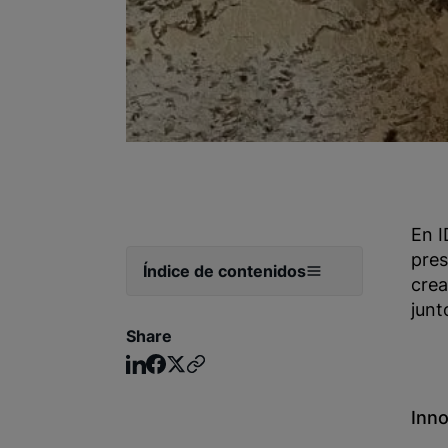
En I
pres
Índice de contenidos
crea
junt
Share
Inno