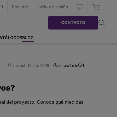
OR
Registro
Inicio de sesión
CONTACTO
ATÁLOGOS
BLOG
1
Última act. 15 julio 2026
lectura
1 min
vos?
 final del proyecto. Conocé qué medidas