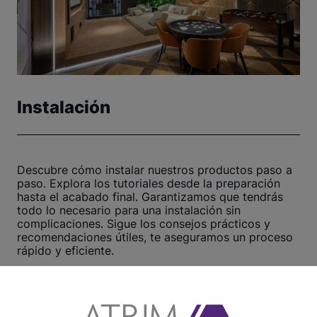
Instalación
Descubre cómo instalar nuestros productos paso a
paso. Explora los tutoriales desde la preparación
hasta el acabado final. Garantizamos que tendrás
todo lo necesario para una instalación sin
complicaciones. Sigue los consejos prácticos y
recomendaciones útiles, te aseguramos un proceso
rápido y eficiente.
¡Haz clic aquí y comienza ahora!
Ver otros tutoriales