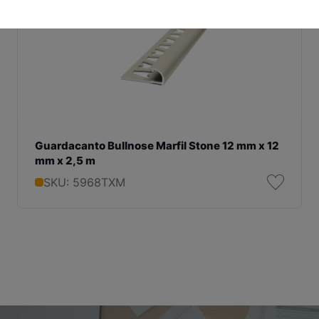
Guardacanto Bullnose Marfil Stone 12 mm x 12
mm x 2,5 m
SKU: 5968TXM