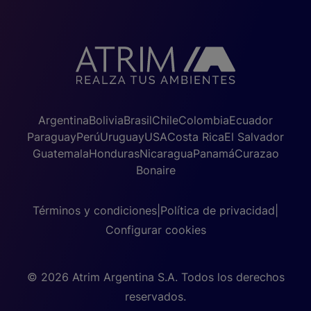
Argentina
Bolivia
Brasil
Chile
Colombia
Ecuador
Paraguay
Perú
Uruguay
USA
Costa Rica
El Salvador
Guatemala
Honduras
Nicaragua
Panamá
Curazao
Bonaire
Términos y condiciones
|
Política de privacidad
|
Configurar cookies
© 2026 Atrim Argentina S.A. Todos los derechos
reservados.