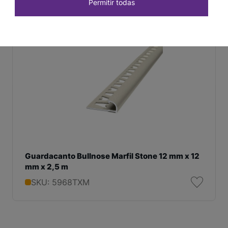
Permitir todas
Guardacanto Bullnose Marfil Stone 12 mm x 12
mm x 2,5 m
SKU: 5968TXM