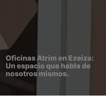
Oficinas Atrim en Ezeiza:
Un espacio que habla de
nosotros mismos.