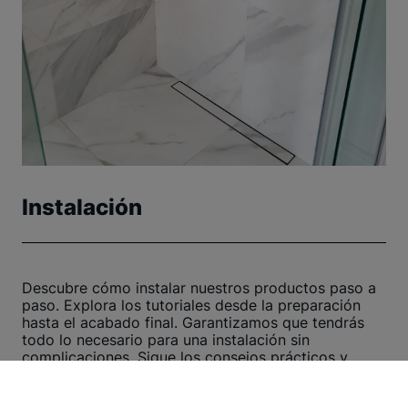
Instalación
Descubre cómo instalar nuestros productos paso a
paso. Explora los tutoriales desde la preparación
hasta el acabado final. Garantizamos que tendrás
todo lo necesario para una instalación sin
complicaciones. Sigue los consejos prácticos y
recomendaciones útiles, te aseguramos un proceso
rápido y eficiente. ¡Haz clic aquí y comienza ahora!