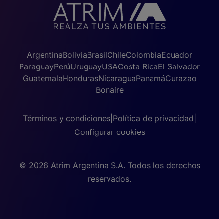
Argentina
Bolivia
Brasil
Chile
Colombia
Ecuador
Paraguay
Perú
Uruguay
USA
Costa Rica
El Salvador
Guatemala
Honduras
Nicaragua
Panamá
Curazao
Bonaire
Términos y condiciones
|
Política de privacidad
|
Configurar cookies
© 2026 Atrim Argentina S.A. Todos los derechos
reservados.