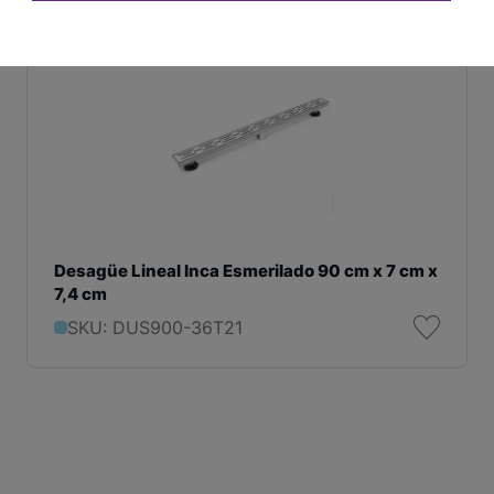
Desagüe Lineal Inca Esmerilado 90 cm x 7 cm x
7,4 cm
SKU: DUS900-36T21