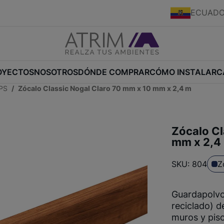
ECUAD
OYECTOS
NOSOTROS
DÓNDE COMPRAR
CÓMO INSTALAR
C
EPS
Zócalo Classic Nogal Claro 70 mm x 10 mm x 2,4 m
Zócalo Cl
mm x 2,4
SKU: 804
Z
Guardapolvo
reciclado) d
muros y piso