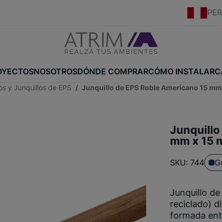
PE
OYECTOS
NOSOTROS
DÓNDE COMPRAR
CÓMO INSTALAR
C
s y Junquillos de EPS
Junquillo de EPS Roble Americano 15 mm
Junquillo
mm x 15 
SKU: 744
G
Junquillo de
reciclado) d
formada entr