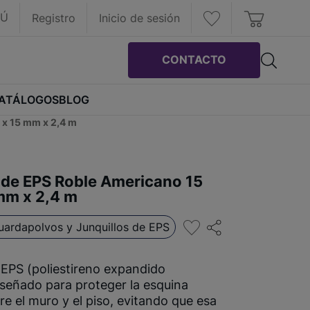
RÚ
Registro
Inicio de sesión
CONTACTO
ATÁLOGOS
BLOG
 x 15 mm x 2,4 m
 de EPS Roble Americano 15
mm x 2,4 m
uardapolvos y Junquillos de EPS
 EPS (poliestireno expandido
iseñado para proteger la esquina
e el muro y el piso, evitando que esa