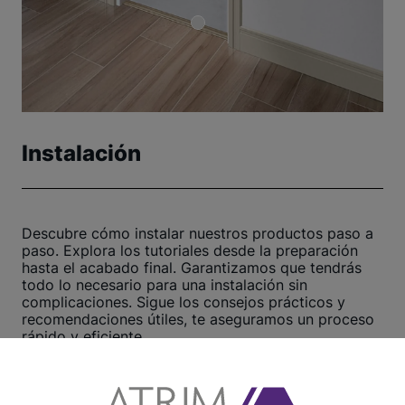
Instalación
Descubre cómo instalar nuestros productos paso a
paso. Explora los tutoriales desde la preparación
hasta el acabado final. Garantizamos que tendrás
todo lo necesario para una instalación sin
complicaciones. Sigue los consejos prácticos y
recomendaciones útiles, te aseguramos un proceso
rápido y eficiente.
¡Haz clic aquí y comienza ahora!