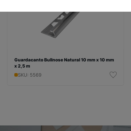
Guardacanto Bullnose Natural 10 mm x 10 mm
x 2,5 m
SKU: 5569