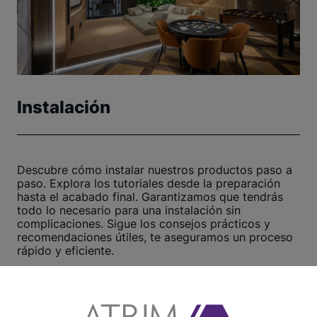
Instalación
Descubre cómo instalar nuestros productos paso a
paso. Explora los tutoriales desde la preparación
hasta el acabado final. Garantizamos que tendrás
todo lo necesario para una instalación sin
complicaciones. Sigue los consejos prácticos y
recomendaciones útiles, te aseguramos un proceso
rápido y eficiente.
¡Haz clic aquí y comienza ahora!
Ver otros tutoriales