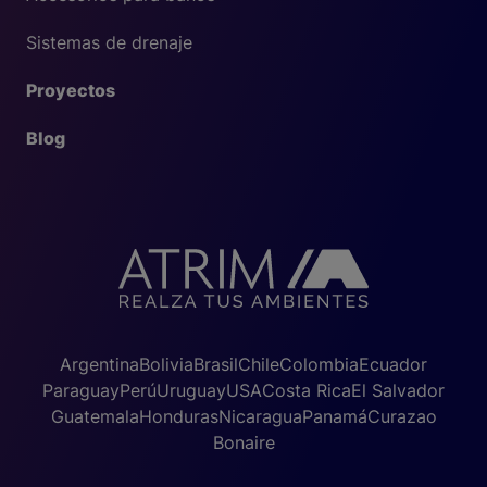
Sistemas de drenaje
Proyectos
Blog
Argentina
Bolivia
Brasil
Chile
Colombia
Ecuador
Paraguay
Perú
Uruguay
USA
Costa Rica
El Salvador
Guatemala
Honduras
Nicaragua
Panamá
Curazao
Bonaire