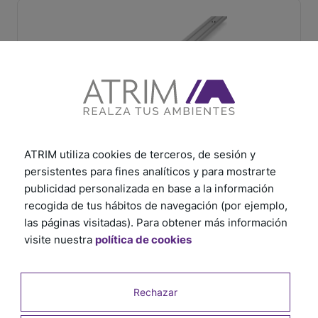
ATRIM utiliza cookies de terceros, de sesión y
persistentes para fines analíticos y para mostrarte
Nariz de Escalón Euro Cromo Mate 20 mm x 25
mm x 2,5 m
publicidad personalizada en base a la información
recogida de tus hábitos de navegación (por ejemplo,
SKU: 3913
las páginas visitadas). Para obtener más información
visite nuestra
política de cookies
Rechazar