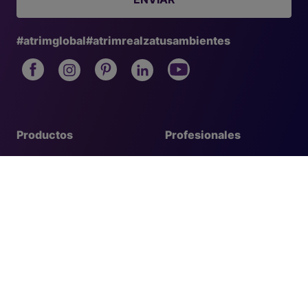
#atrimglobal
#atrimrealzatusambientes
Productos
Profesionales
Perfiles decorativos
Consejos de instalación
Perfiles técnicos
Limpieza y
conservación
Perfiles de transición
Catálogos
Zócalos y contramarcos
Dónde comprar
Sistemas de nivelación
Nosotros