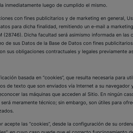
uida inmediatamente luego de cumplido el mismo.
ciones con fines publicitarios y de marketing en general, U
Datos para dicha finalidad, remitiendo un e-mail a
marketin
 (28746). Dicha facultad será asimismo informada en las c
eo de sus Datos de la Base de Datos con fines publicitarios
on sus obligaciones contractuales y legales previamente a
tificación basada en “cookies”, que resulta necesaria para ut
eros de texto que son enviados vía Internet a su navegado
conocer las máquinas que acceden al Sitio. En ningún caso
será meramente técnico; sin embargo, son útiles para ofrec
zados.
 acepte las “cookies”, desde la configuración de su orden
kies”, en cuyo caso puede que el correcto funcionamiento d