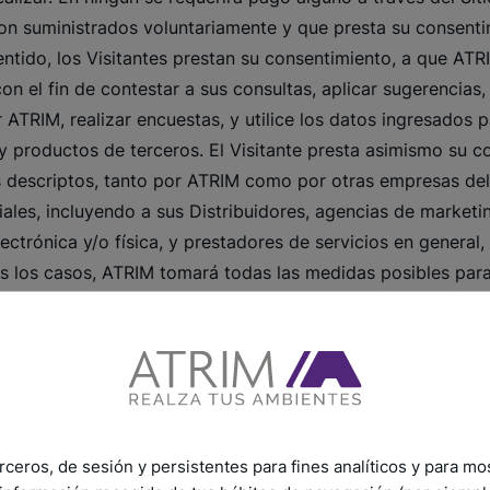
on suministrados voluntariamente y que presta su consenti
entido, los Visitantes prestan su consentimiento, a que ATRI
on el fin de contestar a sus consultas, aplicar sugerencias,
ATRIM, realizar encuestas, y utilice los datos ingresados pa
y productos de terceros. El Visitante presta asimismo su 
tes descriptos, tanto por ATRIM como por otras empresas d
les, incluyendo a sus Distribuidores, agencias de marketi
ectrónica y/o física, y prestadores de servicios en general,
s los casos, ATRIM tomará todas las medidas posibles para
ca de privacidad. Los Visitantes deben proveer información
so del Sitio. Como responsable de bases de datos, ATRIM g
 las obligaciones legales de seguridad y confidencialidad
 y que se asegura el acceso, actualización, supresión o re
rceros, de sesión y persistentes para fines analíticos y para mo
OS DATOS PERSONALES.