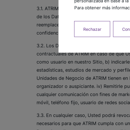
personalizada en base a la 
Para obtener más informaci
3.1. ATRIM realizará el tratamiento de su
de los Datos Personales Crediticios, su D
reemplacen. Asimismo, adoptará los recau
Rechazar
Conf
confidencialidad de la Información con el 
3.2. Los Datos Personales que Usted nos pr
contractuales de ATRIM en caso de que Usted
como usuario en nuestro Sitio, b) indicarl
estadísticas, estudios de mercado y perfil
Unidades de Negocio de ATRIM tienen en la
organizador o auspiciante. iv) Remitirle p
cualquier comunicación con fines de mark
móvil, teléfono fijo, usuario de redes soc
3.3. En cualquier caso, Usted podrá revoc
necesarios para que ATRIM cumpla con una