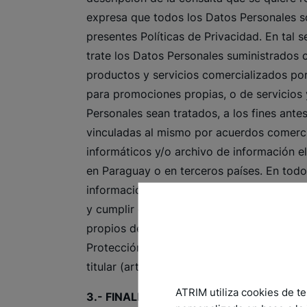
expresa que todos los Datos Personales s
presentes Políticas de Privacidad. En tal s
trate los Datos Personales suministrados c
productos y servicios comercializados por 
para promociones propias, o de servicios 
Personales sean tratados, a los fines an
vinculadas al mismo por acuerdos comercia
informáticos y/o archivo de información el
en Paraguay o en terceros países. En todo
información respetando esta misma políti
y cumplir con las demás condiciones de u
propios de las bases de datos cumplen con
Protección de Datos Personales Crediticios
titular (artículo 16 de la Ley 6.534).
ATRIM utiliza cookies de te
3.- FINALIDAD DEL TRATAMIENTO DE L