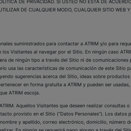
LÍTICA DE PRIVACIDAD. SI USTED NO ESTÁ DE ACUERDO
TILIZAR DE CUALQUIER MODO, CUALQUIER SITIO WEB 
rsonales suministrados para contactar a ATRIM y/o para reque
n los Visitantes al navegar por el Sitio. En ningún caso ATRI
iera de ningún tipo a través del Sitio ni de comunicaciones
uario usa las características de comunicación de este Sitio
yendo sugerencias acerca del Sitio, ideas sobre productos 
pertenecer en forma gratuita a ATRIM y pueden ser usadas, 
que ATRIM escoja.
ATRIM. Aquellos Visitantes que deseen realizar consultas 
tacto provisto en el Sitio (“Datos Personales”). Los datos 
 nombre y apellido, correo electrónico, domicilio, número 
ealizar. En ningún se requerirá pago alguno a través del Sit