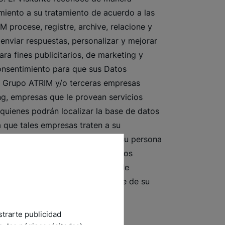
miento a su tratamiento de acuerdo a las
M procese, registre, archive, relacione y
 enviar respuestas, personalizar y mejorar
ra fines publicitarios, de marketing y
consentimiento para que sus Datos
el Grupo ATRIM y/o terceras empresas
ng, empresas que le provean servicios
 quienes podrán localizar la base de datos
 que tales empresas traten a su
 verdadera y actualizada sobre su persona
arantiza que los procesos internos
 impuestas por la Ley Nro6.534 de
ctificación de los datos por parte de su
strarte publicidad