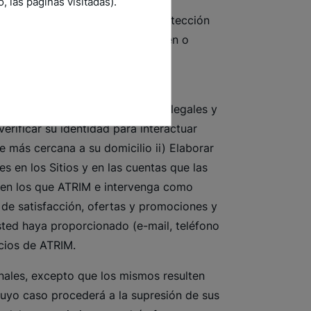
 las páginas visitadas).
ones de la Ley N°6.534, sobre Protección
s que en el futuro las modifiquen o
 almacenamiento, conservación y
o autorizado.
 i) Cumplir con las obligaciones legales y
erificar su identidad para interactuar
e más cercana a su domicilio ii) Elaborar
s en los Sitios y en las cuentas que las
s en los que ATRIM e intervenga como
s de satisfacción, ofertas y promociones y
sted haya proporcionado (e-mail, teléfono
ocios de ATRIM.
nales, excepto que los mismos resulten
uyo caso procederá a la supresión de sus