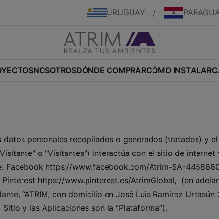
URUGUAY
PARAGU
/
OYECTOS
NOSOTROS
DÓNDE COMPRAR
CÓMO INSTALAR
C
d
s datos personales recopilados o generados (tratados) y el
isitante" o "Visitantes") interactúa con el sitio de interne
es de: Facebook https://www.facebook.com/Atrim-SA-445866
Pinterest https://www.pinterest.es/AtrimGlobal, (en adelant
lante, “ATRIM, con domicilio en José Luis Ramirez Urtasún 
 Sitio y las Aplicaciones son la “Plataforma”).