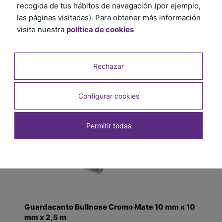
recogida de tus hábitos de navegación (por ejemplo,
las páginas visitadas). Para obtener más información
Guardacanto Arco Cromo Mate 6 mm x 10 mm
visite nuestra
política de cookies
x 2,5 m
SKU: 1383
Rechazar
Configurar cookies
Permitir todas
Guardacanto Bullnose Cromo Mate 10 mm x 10
mm x 2,5 m