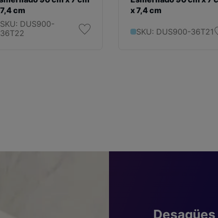
 7,4 cm
x 7,4 cm
SKU: DUS900-
SKU: DUS900-36T21
36T22
Desagües 