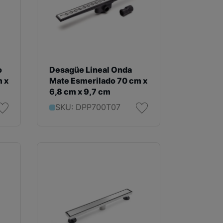
o
Desagüe Lineal Onda
 x
Mate Esmerilado 70 cm x
6,8 cm x 9,7 cm
SKU: DPP700T07