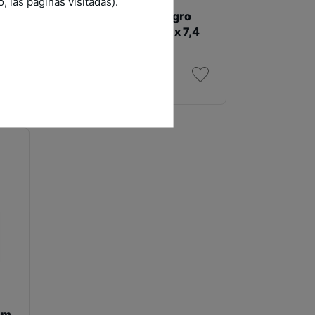
 las páginas visitadas).
 1
Desagüe Lineal Negro
Mate 90 cm x 7 cm x 7,4
cm
SKU: DUS900-
36T08
cm