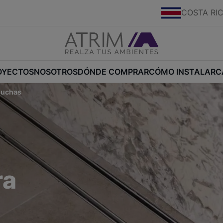
COSTA RI
OYECTOS
NOSOTROS
DÓNDE COMPRAR
CÓMO INSTALAR
C
duchas
ra