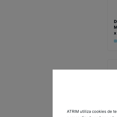
D
M
x
ATRIM utiliza cookies de te