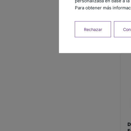
personalizada en base a la 
D
Para obtener más informaci
E
c
Rechazar
Conf
D
E