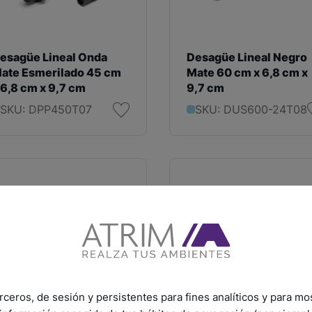
esagüe Lineal Onda
Desagüe Lineal Negro
ate Esmerilado 45 cm
Mate 60 cm x 6,8 cm x
 6,8 cm x 9,7 cm
9,7 cm
SKU: DPP450T07
SKU: DUS600-24T08
rceros, de sesión y persistentes para fines analíticos y para mo