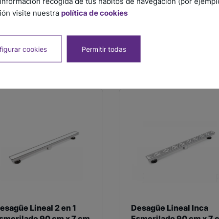
información recogida de tus hábitos de navegación (por ejemplo,
esagüe Lineal Inca
Desagüe Cuadrado 2 en
ón visite nuestra
política de cookies
smerilado 60 cm x 6,8
Esmerilado 10 cm x 10
m x 9,7 cm
cm x 7 cm
igurar cookies
Permitir todas
SKU: DUS600-24T21
SKU: DCUS100-4T22
esagüe Lineal 2 en 1
Desagüe Lineal Inca
smerilado 90 cm x 7 cm
Esmerilado 90 cm x 7 