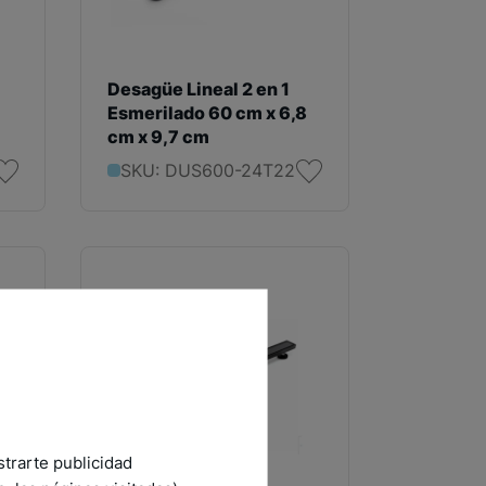
Desagüe Lineal 2 en 1
Esmerilado 60 cm x 6,8
cm x 9,7 cm
SKU: DUS600-24T22
strarte publicidad