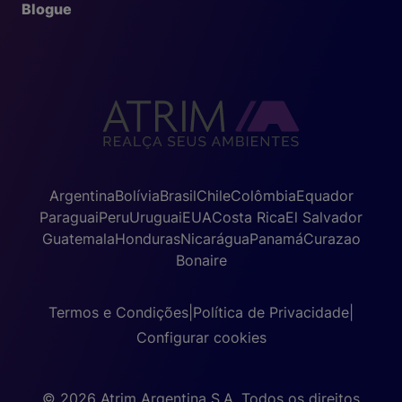
Blogue
Argentina
Bolívia
Brasil
Chile
Colômbia
Equador
Paraguai
Peru
Uruguai
EUA
Costa Rica
El Salvador
Guatemala
Honduras
Nicarágua
Panamá
Curazao
Bonaire
Termos e Condições
|
Política de Privacidade
|
Configurar cookies
© 2026 Atrim Argentina S.A. Todos os direitos