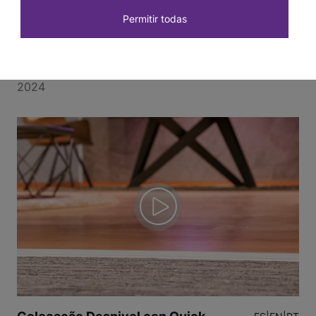
Permitir todas
Colocação da cantoneira de
ES
|
EN
|
PT
PVC
Instalação do produto
2024