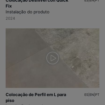
Colocação Desnivel con Quick
ES
|
EN
|
PT
Fix
Instalação do produto
2024
Colocação de Perfil em L para
ES
|
EN
|
PT
piso