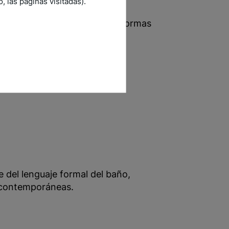
 las páginas visitadas).
 por las colecciones
COCO
(formas
ies espejadas).
s:
 del lenguaje formal del baño,
 contemporáneas.