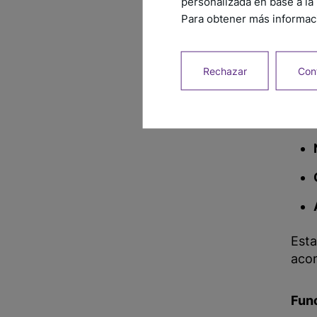
personalizada en base a la 
Para obtener más informaci
La l
sua
Rechazar
Conf
Amba
Esta
acom
Fun