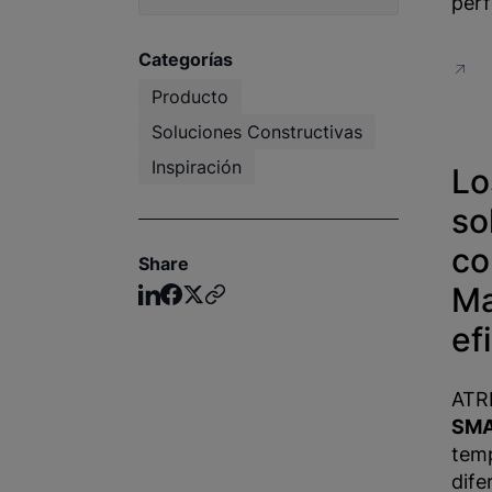
perf
Categorías
Producto
Soluciones Constructivas
Inspiración
Lo
so
co
Share
Ma
ef
ATRI
SM
temp
dife