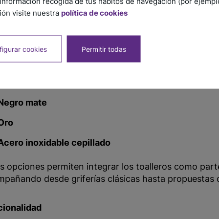
información recogida de tus hábitos de navegación (por ejemplo,
ón visite nuestra
política de cookies
ínea de toalleros eléctricos de ATRIM está compuesta
ves y redondeadas) y
CUBIC
(líneas rectas y superfic
igurar cookies
Permitir todas
s están disponibles en múltiples tamaños y acabado
Brillante
Negro mate
Oro
Acero inoxidable cepillado
s opciones permiten integrar los toalleros como parte
pañando desde griferías clásicas hasta propuestas
cionalidad