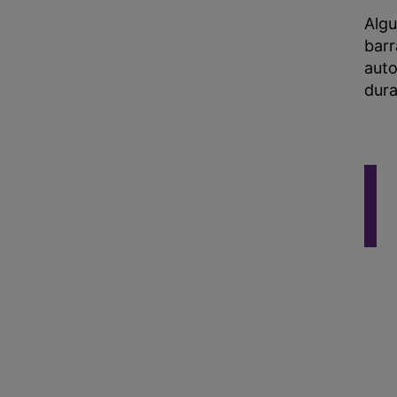
Alg
barr
auto
dura