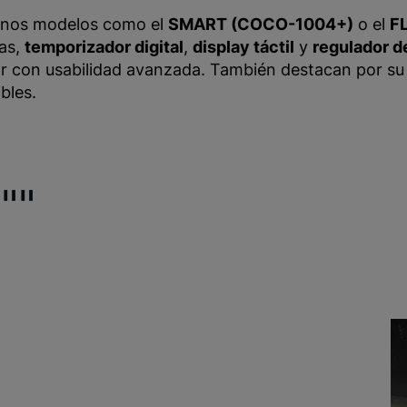
unos modelos como el
SMART (COCO-1004+)
o el
F
as,
temporizador digital
,
display táctil
y
regulador d
r con usabilidad avanzada. También destacan por s
bles.
""