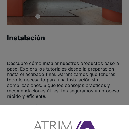
Instalación
Descubre cómo instalar nuestros productos paso a
paso. Explora los tutoriales desde la preparación
hasta el acabado final. Garantizamos que tendrás
todo lo necesario para una instalación sin
complicaciones. Sigue los consejos prácticos y
recomendaciones útiles, te aseguramos un proceso
rápido y eficiente.
¡Haz clic aquí y comienza ahora!
Ver otros tutoriales