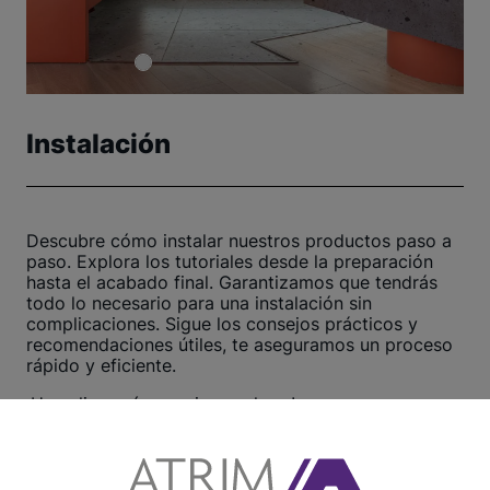
Instalación
Descubre cómo instalar nuestros productos paso a
paso. Explora los tutoriales desde la preparación
hasta el acabado final. Garantizamos que tendrás
todo lo necesario para una instalación sin
complicaciones. Sigue los consejos prácticos y
recomendaciones útiles, te aseguramos un proceso
rápido y eficiente.
¡Haz clic aquí y comienza ahora!
Ver otros tutoriales