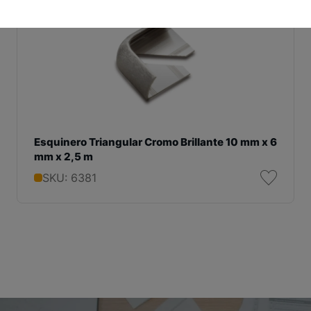
Esquinero Triangular Cromo Brillante 10 mm x 6
mm x 2,5 m
SKU: 6381