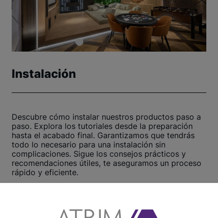
Instalación
Descubre cómo instalar nuestros productos paso a
paso. Explora los tutoriales desde la preparación
hasta el acabado final. Garantizamos que tendrás
todo lo necesario para una instalación sin
complicaciones. Sigue los consejos prácticos y
recomendaciones útiles, te aseguramos un proceso
rápido y eficiente.
¡Haz clic aquí y comienza ahora!
Ver otros tutoriales