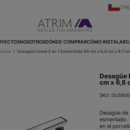
CHI
OYECTOS
NOSOTROS
DÓNDE COMPRAR
CÓMO INSTALAR
C
duchas
Desagüe Lineal 2 en 1 Esmerilado 60 cm x 6,8 cm x 9,7 c
Desagüe L
cm x 6,8 
SKU: DUS600
Desagüe de 
esmerilado.
en el porcel