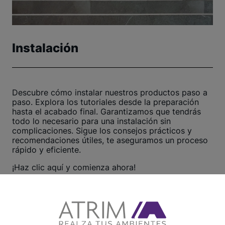
Instalación
Descubre cómo instalar nuestros productos paso a
paso. Explora los tutoriales desde la preparación
hasta el acabado final. Garantizamos que tendrás
todo lo necesario para una instalación sin
complicaciones. Sigue los consejos prácticos y
recomendaciones útiles, te aseguramos un proceso
rápido y eficiente.
¡Haz clic aquí y comienza ahora!
Ver otros tutoriales