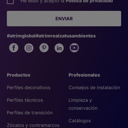
He leído y acepto la
Política de privacidad
ENVIAR
#atrimglobal
#atrimrealzatusambientes
Productos
Profesionales
Perfiles decorativos
Consejos de instalación
Perfiles técnicos
Limpieza y
conservación
Perfiles de transición
Catálogos
Zócalos y contramarcos