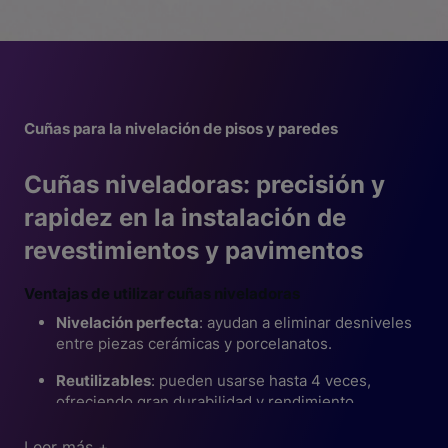
Cuñas para la nivelación de pisos y paredes
Cuñas niveladoras: precisión y
rapidez en la instalación de
revestimientos y pavimentos
Ventajas de utilizar cuñas niveladoras
Nivelación perfecta
: ayudan a eliminar desniveles
entre piezas cerámicas y porcelanatos.
Reutilizables
: pueden usarse hasta 4 veces,
ofreciendo gran durabilidad y rendimiento.
Cuñas Nivelatop: la mejor opción para una nivelación
Facilitan el trabajo
: simplifican y aceleran el
Leer más +