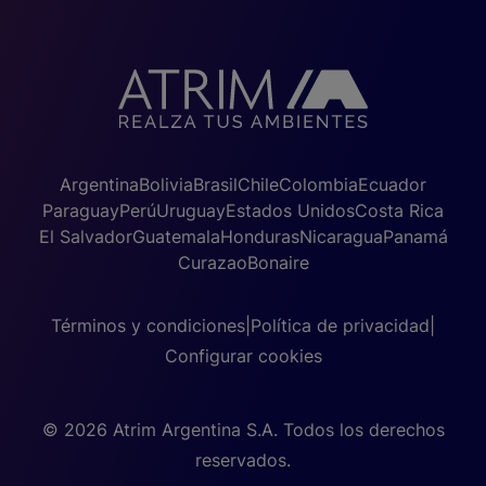
Argentina
Bolivia
Brasil
Chile
Colombia
Ecuador
Paraguay
Perú
Uruguay
Estados Unidos
Costa Rica
El Salvador
Guatemala
Honduras
Nicaragua
Panamá
Curazao
Bonaire
Términos y condiciones
|
Política de privacidad
|
Configurar cookies
© 2026 Atrim Argentina S.A. Todos los derechos
reservados.