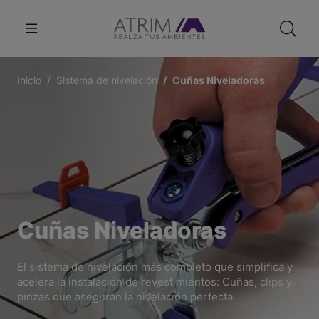
Inicio
Sistema de nivelación
Cuñas Niveladoras
Cuñas Niveladoras
El sistema de nivelación más completo que simplifica y
acelera la instalación de revestimientos: Cuñas, clips y
pinzas que aseguran la nivelación perfecta.