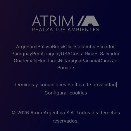
Argentina
Bolivia
Brasil
Chile
Colombia
Ecuador
Paraguay
Perú
Uruguay
USA
Costa Rica
El Salvador
Guatemala
Honduras
Nicaragua
Panamá
Curazao
Bonaire
Términos y condiciones
|
Política de privacidad
|
Configurar cookies
© 2026 Atrim Argentina S.A. Todos los derechos
reservados.