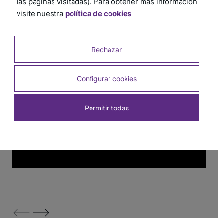
las páginas visitadas). Para obtener más información
visite nuestra
política de cookies
¡Haz clic aquí y comienza ahora!
Ver otros tutoriales
Rechazar
Configurar cookies
Permitir todas