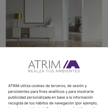
Instalación
Descubre cómo instalar nuestros productos paso a
paso. Explora los tutoriales desde la preparación
ATRIM utiliza cookies de terceros, de sesión y
hasta el acabado final. Garantizamos que tendrás
persistentes para fines analíticos y para mostrarte
todo lo necesario para una instalación sin
publicidad personalizada en base a la información
complicaciones. Sigue los consejos prácticos y
recomendaciones útiles, te aseguramos un proceso
recogida de tus hábitos de navegación (por ejemplo,
rápido y eficiente.