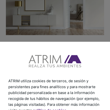
Instalación
Descubre cómo instalar nuestros productos paso a
paso. Explora los tutoriales desde la preparación
hasta el acabado final. Garantizamos que tendrás
ATRIM utiliza cookies de terceros, de sesión y
todo lo necesario para una instalación sin
complicaciones. Sigue los consejos prácticos y
persistentes para fines analíticos y para mostrarte
recomendaciones útiles, te aseguramos un proceso
publicidad personalizada en base a la información
rápido y eficiente.
recogida de tus hábitos de navegación (por ejemplo,
las páginas visitadas). Para obtener más información
¡Haz clic aquí y comienza ahora!