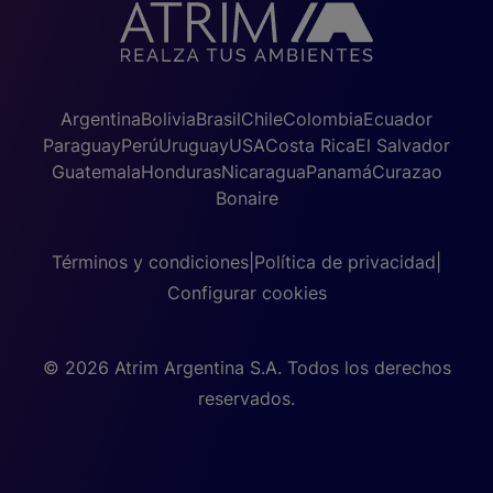
Argentina
Bolivia
Brasil
Chile
Colombia
Ecuador
Paraguay
Perú
Uruguay
USA
Costa Rica
El Salvador
Guatemala
Honduras
Nicaragua
Panamá
Curazao
Bonaire
Términos y condiciones
|
Política de privacidad
|
Configurar cookies
© 2026 Atrim Argentina S.A. Todos los derechos
reservados.