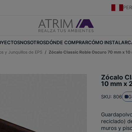
PE
OYECTOS
NOSOTROS
DÓNDE COMPRAR
CÓMO INSTALAR
C
s y Junquillos de EPS
Zócalo Classic Roble Oscuro 70 mm x 10
Zócalo Cl
10 mm x 
SKU: 806
G
Guardapolvo
reciclado) d
muros y piso