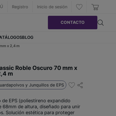
RÚ
Registro
Inicio de sesión
CONTACTO
ATÁLOGOS
BLOG
 mm x 2,4 m
assic Roble Oscuro 70 mm x
2,4 m
uardapolvos y Junquillos de EPS
 de EPS (poliestireno expandido
e 68mm de altura, diseñado para unir
s. Solución estética para proteger