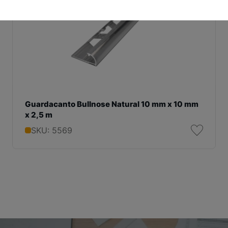
Guardacanto Bullnose Natural 10 mm x 10 mm
x 2,5 m
SKU: 5569