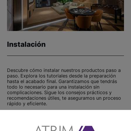
Instalación
Descubre cómo instalar nuestros productos paso a
paso. Explora los tutoriales desde la preparación
hasta el acabado final. Garantizamos que tendrás
todo lo necesario para una instalación sin
complicaciones. Sigue los consejos prácticos y
recomendaciones útiles, te aseguramos un proceso
rápido y eficiente.
¡Haz clic aquí y comienza ahora!
Ver otros tutoriales