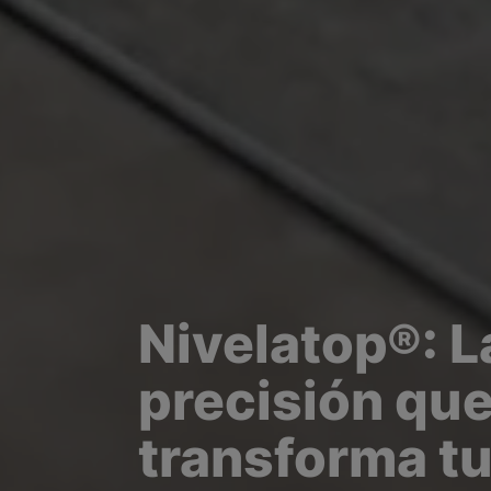
Nivelatop®: L
precisión qu
transforma t