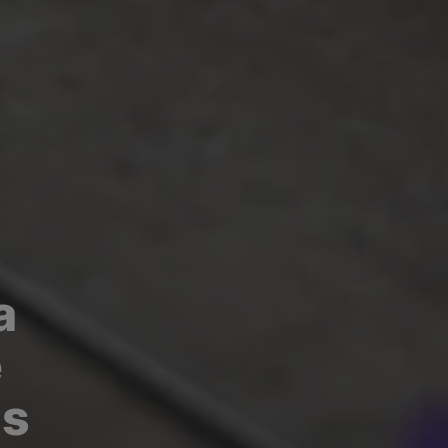
a
e
us