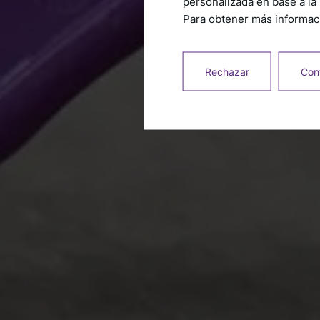
personalizada en base a la 
Para obtener más informaci
Rechazar
Conf