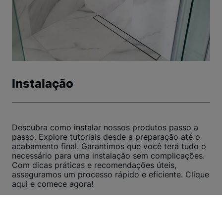
Instalação
Descubra como instalar nossos produtos passo a
passo. Explore tutoriais desde a preparação até o
acabamento final. Garantimos que você terá tudo o
necessário para uma instalação sem complicações.
Com dicas práticas e recomendações úteis,
asseguramos um processo rápido e eficiente. Clique
aqui e comece agora!
Ver outros tutoriais