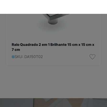
Ralo Quadrado 2 em 1 Brilhante 15 cm x 15 cm x
7 cm
SKU: DA150T02