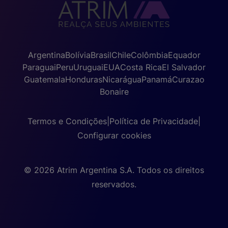
Argentina
Bolívia
Brasil
Chile
Colômbia
Equador
Paraguai
Peru
Uruguai
EUA
Costa Rica
El Salvador
Guatemala
Honduras
Nicarágua
Panamá
Curazao
Bonaire
Termos e Condições
|
Política de Privacidade
|
Configurar cookies
© 2026 Atrim Argentina S.A. Todos os direitos
reservados.