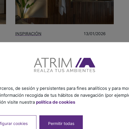
INSPIRACIÓN
13/01/2026
El confort empieza en la idea:
cómo el diseño del baño impacta
en la experiencia cotidiana
rceros, de sesión y persistentes para fines analíticos y para mo
información recogida de tus hábitos de navegación (por ejemplo,
ón visite nuestra
política de cookies
igurar cookies
Permitir todas