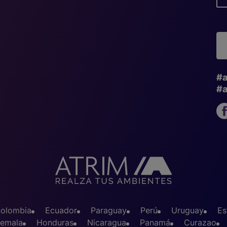
#a
#a
olombia
Ecuador
Paraguay
Perú
Uruguay
Es
emala
Honduras
Nicaragua
Panamá
Curazao