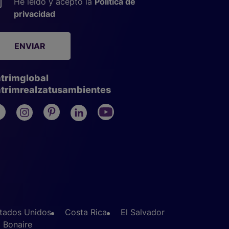
He leído y acepto la
Política de
privacidad
ENVIAR
trimglobal
trimrealzatusambientes
tados Unidos
Costa Rica
El Salvador
Bonaire