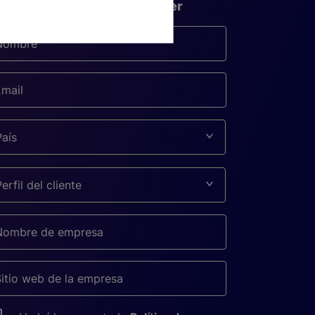
scribite a nuestra newsletter
País
Perfil del cliente