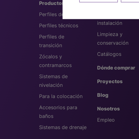
Productos
Profesionales
Perfiles decorativos
Consejos de
instalación
Perfiles técnicos
Limpieza y
Perfiles de
conservación
transición
Catálogos
Zócalos y
contramarcos
Dónde comprar
Sistemas de
Proyectos
nivelación
Blog
Para la colocación
Accesorios para
Nosotros
baños
Empleo
Sistemas de drenaje