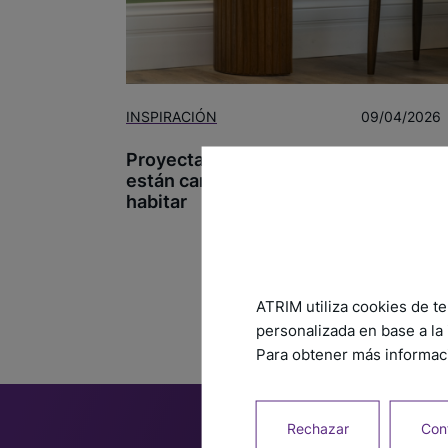
INSPIRACIÓN
09/04/2026
Proyectar lo que viene: cómo
están cambiando las formas de
habitar
ATRIM utiliza cookies de te
personalizada en base a la 
Para obtener más informaci
Rechazar
Conf