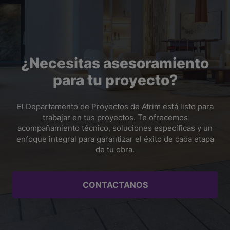
¿Para qué sirven las tapas y esquineros?
Las tapas cubren los extremos abiertos del zócalo y los
esquineros ayudan a resolver encuentros en ángulos,
evitando cortes difíciles y mejorando la estética final.
¿Necesitas asesoramiento
para tu proyecto?
El Departamento de Proyectos de Atrim está listo para
trabajar en tus proyectos. Te ofrecemos
acompañamiento técnico, soluciones específicas y un
enfoque integral para garantizar el éxito de cada etapa
de tu obra.
CONTACTANOS