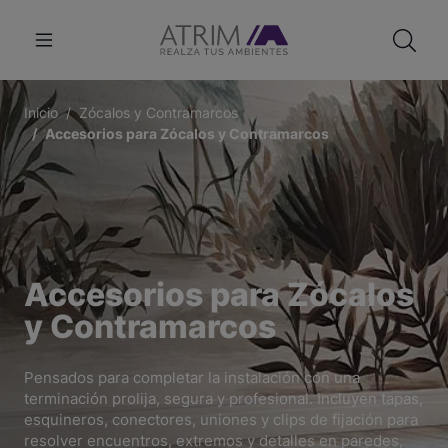
Inicio
Zócalos y Contramarcos
Accesorios para Zócalos y Contramarcos
Accesorios para Zócalos
y Contramarcos
Pensados para completar la instalación con una
terminación prolija, segura y profesional. Incluyen tapas,
esquineros, conectores, uniones y clips de fijación para
resolver encuentros, extremos y detalles en paredes,