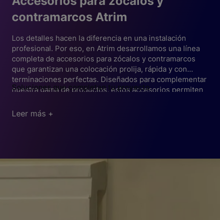
Accesorios para zócalos y
contramarcos Atrim
Los detalles hacen la diferencia en una instalación
profesional. Por eso, en Atrim desarrollamos una línea
completa de accesorios para zócalos y contramarcos
que garantizan una colocación prolija, rápida y con
terminaciones perfectas. Diseñados para complementar
Soluciones que completan tu proyecto
nuestra gama de productos, estos accesorios permiten
resolver cada ángulo, unión y remate de forma estética
Los accesorios Atrim están pensados para facilitar la
y funcional.
instalación y asegurar un acabado profesional en todos
Leer más +
los puntos críticos:
Esquineros internos y externos
: permiten resolver
de forma limpia las uniones en esquinas, evitando
cortes manuales y mejorando el aspecto final.
Tapas de terminación
: ideales para cerrar los
extremos del zócalo o contramarco con un acabado
Compatibilidad total
prolijo, evitando bordes expuestos.
Estos accesorios están diseñados para integrarse
Uniones lineales
: conectan tramos largos de