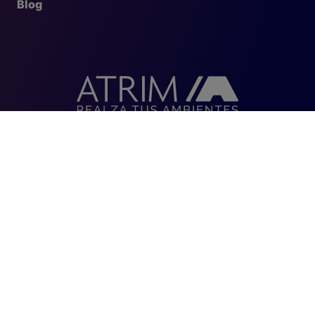
Blog
Argentina
Bolivia
Brasil
Chile
Colombia
Ecuador
Paraguay
Perú
Uruguay
Estados Unidos
Costa Rica
El Salvador
Guatemala
Honduras
Nicaragua
Panamá
Curazao
Bonaire
Términos y condiciones
|
Política de privacidad
|
Configurar cookies
© 2026 Atrim Argentina S.A. Todos los derechos