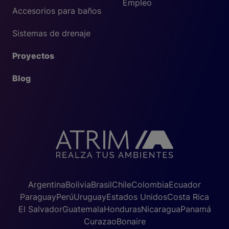
Empleo
Accesorios para baños
Sistemas de drenaje
Proyectos
Blog
Argentina
Bolivia
Brasil
Chile
Colombia
Ecuador
Paraguay
Perú
Uruguay
Estados Unidos
Costa Rica
El Salvador
Guatemala
Honduras
Nicaragua
Panamá
Curazao
Bonaire