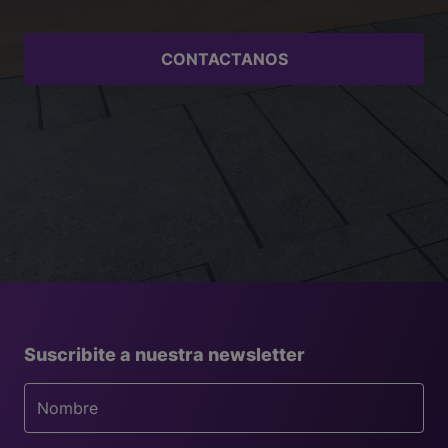
acabado limpio y profesional.
Beneficios que optimizan la instalación
CONTACTANOS
Sin clavos ni tornillos
: reduce la intervención sobre
la pared y mejora la estética final.
Limpieza y seguridad
: sin componentes tóxicos ni
solventes agresivos.
Instalaciones más rápidas, limpias y duraderas
Versatilidad
: también es útil para fijar piezas
decorativas interiores.
Con los adhesivos Atrim, cada zócalo y contramarco se
instala con precisión, minimizando errores y tiempos
muertos en obra. Son la elección profesional para
quienes buscan eficiencia, prolijidad y resultados
garantizados.
Suscribite a nuestra newsletter