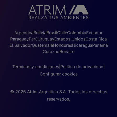
Argentina
Bolivia
Brasil
Chile
Colombia
Ecuador
Paraguay
Perú
Uruguay
Estados Unidos
Costa Rica
El Salvador
Guatemala
Honduras
Nicaragua
Panamá
Curazao
Bonaire
Términos y condiciones
|
Política de privacidad
|
Configurar cookies
© 2026 Atrim Argentina S.A. Todos los derechos
reservados.