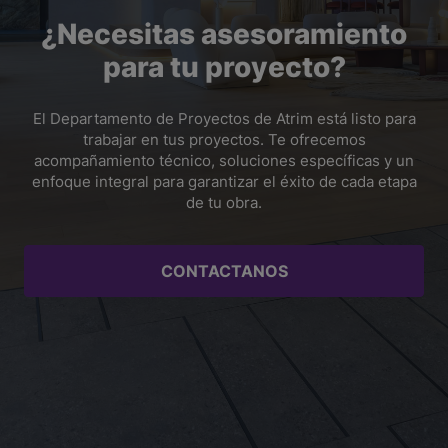
correspondiente.
Sí. Pueden cortarse para adaptarlos a la longitud
¿Necesitas asesoramiento
necesaria utilizando una herramienta y un disco
adecuados para aluminio. El corte debe quedar limpio
para tu proyecto?
para no dañar la tapa, la tira LED ni las piezas del
revestimiento.
El Departamento de Proyectos de Atrim está listo para
trabajar en tus proyectos. Te ofrecemos
acompañamiento técnico, soluciones específicas y un
enfoque integral para garantizar el éxito de cada etapa
de tu obra.
CONTACTANOS