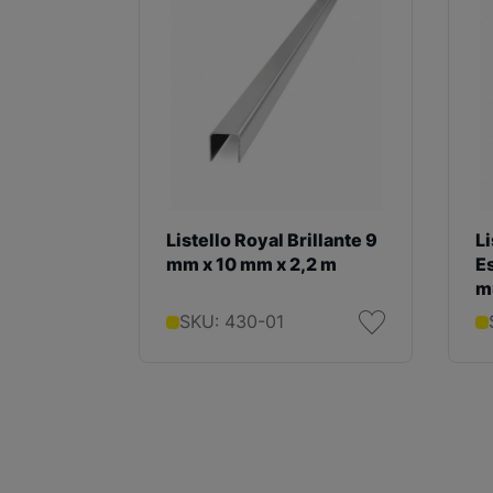
Listello Royal Brillante 9
Li
mm x 10 mm x 2,2 m
E
m
SKU: 430-01