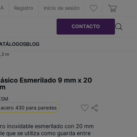
IA
Registro
Inicio de sesión
CONTACTO
ATÁLOGOS
BLOG
2,2 m
Clásico Esmerilado 9 mm x 20
 m
ESM
e acero 430 para paredes
cero inoxidable esmerilado con 20 mm
ble que se utiliza como guarda entre