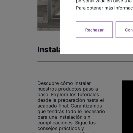
personalizada en base a la 
Para obtener más informaci
Rechazar
Conf
Instalación
Descubre cómo instalar
nuestros productos paso a
paso. Explora los tutoriales
desde la preparación hasta el
acabado final. Garantizamos
que tendrás todo lo necesario
para una instalación sin
complicaciones. Sigue los
consejos prácticos y