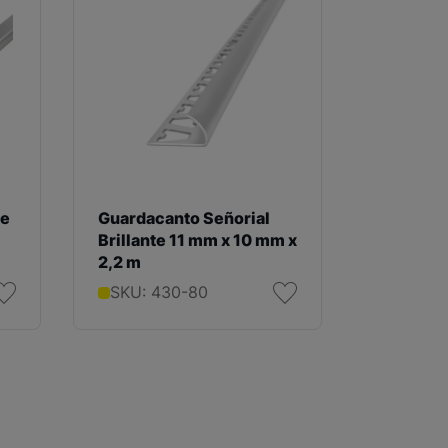
te
Guardacanto Señorial
Listello
Brillante 11 mm x 10 mm x
Brillant
2,2 m
2,2 m
SKU: 430-80
SKU: 4