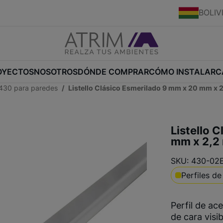
BOLIV
OYECTOS
NOSOTROS
DÓNDE COMPRAR
CÓMO INSTALAR
C
 430 para paredes
Listello Clásico Esmerilado 9 mm x 20 mm x 
Listello 
mm x 2,2
SKU: 430-02
Perfiles d
Perfil de a
de cara visi